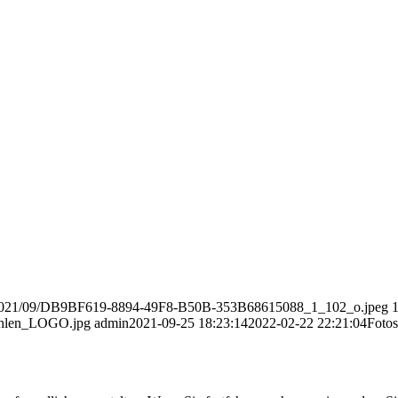
ads/2021/09/DB9BF619-8894-49F8-B50B-353B68615088_1_102_o.jpeg
uehlen_LOGO.jpg
admin
2021-09-25 18:23:14
2022-02-22 22:21:04
Fotos